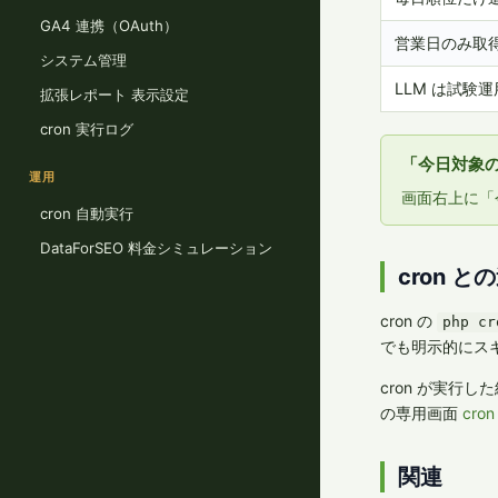
GA4 連携（OAuth）
営業日のみ取
システム管理
LLM は試験
拡張レポート 表示設定
cron 実行ログ
「今日対象
運用
画面右上に「
cron 自動実行
DataForSEO 料金シミュレーション
cron と
cron の
php cr
でも明示的にスキ
cron が実行
の専用画面
cro
関連