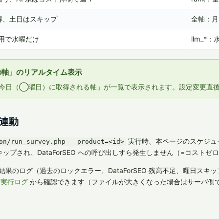
得、土日はスキップ
全軸：月
運用で水曜だけ
llm_*
の軸」のリアルタイム表示
今日（◯曜日）に取得される軸」が一覧で表示されます。設定変更直
の連動
実行時、本ページのスケジュー
on/run_survey.php --product=<id>
ップされ、DataForSEO への呼び出しすら発生しません（=コストゼ
した結果のログ（過去のロックエラー、DataForSEO 残高不足、曜日
n 実行ログ
から確認できます（ファイルが大きくなった場合はサーバ側