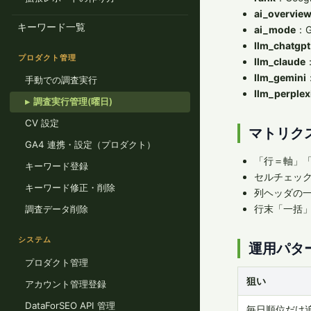
ai_overvie
キーワード一覧
ai_mode
：G
llm_chatgpt
プロダクト管理
llm_claude
llm_gemini
手動での調査実行
llm_perplex
調査実行管理(曜日)
CV 設定
マトリク
GA4 連携・設定（プロダクト）
「行＝軸」
キーワード登録
セルチェック
キーワード修正・削除
列ヘッダの一
行末「一括」
調査データ削除
システム
運用パタ
プロダクト管理
狙い
アカウント管理登録
DataForSEO API 管理
毎日順位だけ追