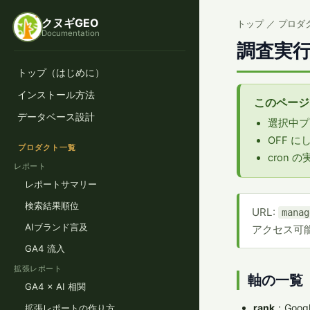
クヌギGEO
トップ
／ プロダ
Documentation
調査実
トップ（はじめに）
インストール方法
このページ
データベース設計
選択中プ
OFF 
プロダクト一覧
cron
レポート
レポートサマリー
検索結果順位
URL:
manag
AIブランド言及
アクセス可
GA4 流入
拡張レポート
軸の一覧
GA4 × AI 相関
rank
：Goo
拡張レポートの作り方