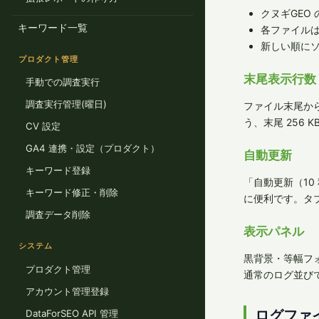
クヌギGEO 
キーワード一覧
各ファイルは
新しい順に
プロダクト管理
末尾表示行数
手動での調査実行
調査実行管理(曜日)
ファイル末尾か
う、末尾 256
CV 設定
GA4 連携・設定（プロダクト）
自動更新
キーワード登録
「自動更新（10
キーワード修正・削除
に便利です。タ
調査データ削除
表示パネル
システム
黒背景・等幅フ
プロダクト管理
通常のログ並び
アカウント管理登録
ログファ
DataForSEO API 管理