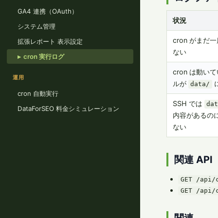
GA4 連携（OAuth）
状況
システム管理
cron がま
拡張レポート 表示設定
ない
cron 実行ログ
cron は動
運用
ルが
data/
cron 自動実行
SSH では
da
DataForSEO 料金シミュレーション
内容があるの
ない
関連 API
GET /api/
GET /api/