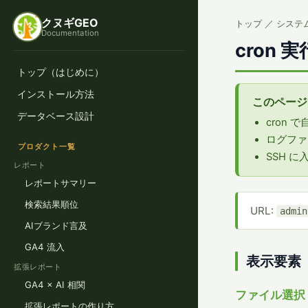
クヌギGEO
トップ
／ システム
Documentation
cron 
トップ（はじめに）
インストール方法
このページ
データベース設計
cron
ログファ
プロダクト一覧
SSH 
レポート
レポートサマリー
検索結果順位
URL:
admin
AIブランド言及
GA4 流入
表示要素
拡張レポート
GA4 × AI 相関
ファイル選択
拡張レポートの作り方