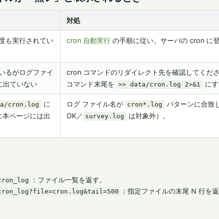
対処
だ一度も実行されてい
cron 自動実行
の手順に従い、サーバの cron 
いているがログファイ
cron コマンドのリダイレクト先を確認してくだ
に出ていない
コマンド末尾を
にす
>> data/cron.log 2>&1
に
ログ ファイル名が
パターンに合致し
ta/cron.log
cron*.log
に本ページには出
OK／
は対象外）。
survey.log
：ファイル一覧を返す。
cron_log
：指定ファイルの末尾 N 行を
cron_log?file=cron.log&tail=500