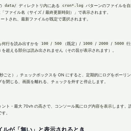
の
ディレクトリ内にある
パターンのファイルを自
data/
cron*.log
「ファイル名（サイズ / 最終更新時刻）」で表示されます。
ソートされ、最新ファイルが既定で選択されます。
ら何行を読み出すかを
/
（既定）/
/
/
行
100
500
1000
2000
5000
 KB を超える部分は読み出されません（その旨が表示されます）。
 秒ごと）」チェックボックスを ON にすると、定期的にログをポーリ
ブを閉じる、画面を離れる、チェックを外すと停止します。
ォント・最大 70vh の高さで、コンソール風にログ内容を表示します
です。
イルが「無い」と表示されるとき