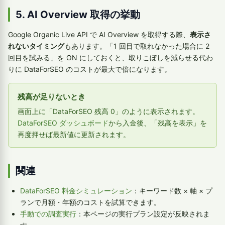
5. AI Overview 取得の挙動
Google Organic Live API で AI Overview を取得する際、
表示さ
れないタイミング
もあります。「1 回目で取れなかった場合に 2
回目を試みる」を ON にしておくと、取りこぼしを減らせる代わ
りに DataForSEO のコストが最大で倍になります。
残高が足りないとき
画面上に「DataForSEO 残高 0」のように表示されます。
DataForSEO ダッシュボード
から入金後、「残高を表示」を
再度押せば最新値に更新されます。
関連
DataForSEO 料金シミュレーション
：キーワード数 × 軸 × プ
ランで月額・年額のコストを試算できます。
手動での調査実行
：本ページの実行プラン設定が反映されま