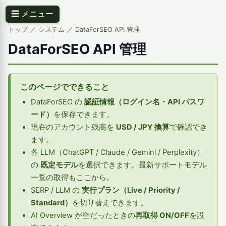
☰ メニュー
トップ
／ システム ／ DataForSEO API 管理
DataForSEO API 管理
このページでできること
DataForSEO の
認証情報（ログイン名・API パスワ
ード）
を保存できます。
現在のアカウント残高を
USD / JPY 換算
で確認でき
ます。
各 LLM（ChatGPT / Claude / Gemini / Perplexity）
の
既定モデル
を選択できます。最新サポートモデル
一覧の取得もここから。
SERP / LLM の
実行プラン（Live / Priority /
Standard）
を切り替えできます。
AI Overview が空だったときの
再取得 ON/OFF
を設