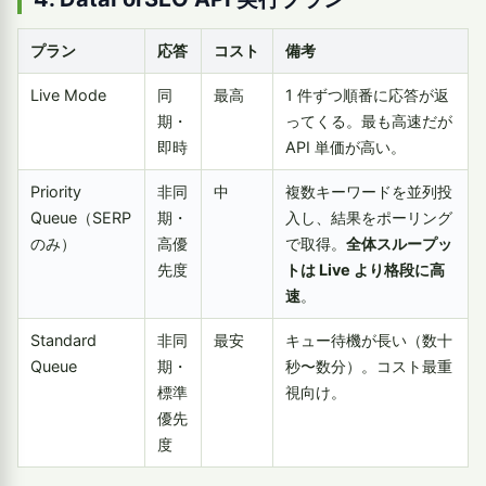
プラン
応答
コスト
備考
Live Mode
同
最高
1 件ずつ順番に応答が返
期・
ってくる。最も高速だが
即時
API 単価が高い。
Priority
非同
中
複数キーワードを並列投
Queue（SERP
期・
入し、結果をポーリング
のみ）
高優
で取得。
全体スループッ
先度
トは Live より格段に高
速
。
Standard
非同
最安
キュー待機が長い（数十
Queue
期・
秒〜数分）。コスト最重
標準
視向け。
優先
度