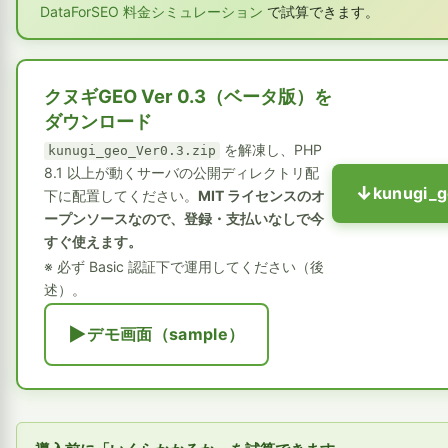
DataForSEO 料金シミュレーション
で試算できます。
クヌギGEO Ver 0.3（ベータ版）を
ダウンロード
を解凍し、PHP
kunugi_geo_Ver0.3.zip
8.1 以上が動くサーバの公開ディレクトリ配
kunugi_g
下に配置してください。
MIT ライセンスのオ
ープンソースなので、登録・支払いなしで今
すぐ使えます。
※ 必ず Basic 認証下で運用してください（後
述）。
デモ画面（sample）