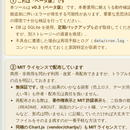
① これは「ベータ版」です
本ツールは
v0.3（ベータ版）
です。本番運用に耐えうる動作確
能追加に伴いエラーが発生する可能性があります。重要な意思決
の環境で十分な検証を行ってください。
DB は SQLite を使用。
定期バックアップ
を必ず取得してくだ
すが、別ストレージへの退避を推奨）。
不具合に遭遇した場合は再現手順とログ（
・
data/cron.log
コンソール）を控えておくと原因特定が容易です。
② MIT ライセンスで配布しています
商用・非商用を問わず利用・改変・再配布できますが、トラブル
の点を明記しておきます。
無保証です。
使った結果のいかなる損害（売上ロス、データ消失
えい等）も作者・配布元は責任を負いません。
再配布される際は、
著作権表示と MIT 許諾表示
を、ご自身の
（README、ABOUT、画面のクレジット欄、ソース内コメン
ルなど、形式は問いません）に記載していただければ大丈夫
ファイルをそのまま残すのが一番手軽な方法です。
同梱の Chart.js（vendor/chartjs/）も MIT ライセンス
です。