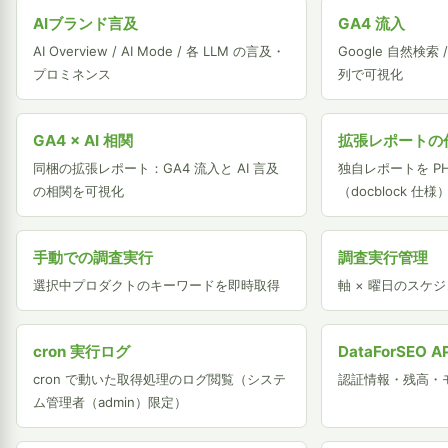
AIブランド言及
GA4 流入
AI Overview / AI Mode / 各 LLM の言及・
Google 自然検索
プロミネンス
列で可視化
GA4 × AI 相関
拡張レポートの
同梱の拡張レポート：GA4 流入と AI 言及
独自レポートを PH
の相関を可視化
（docblock 仕様
手動での調査実行
調査実行管理
選択中プロダクトのキーワードを即時取得
軸 × 曜日のスケ
cron 実行ログ
DataForSEO A
cron で動いた取得処理のログ閲覧（システ
認証情報・残高・
ム管理者（admin）限定）