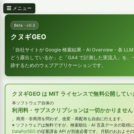
☰ メニュー
Beta · v0.3
クヌギGEO
「自社サイトが Google 検索結果・AI Overview・各 
どう露出しているか」と「GA4 で計測した実流入」を、
跡するためのウェブアプリケーションです。
クヌギGEO は MIT ライセンスで無料公開してい
本ソフトウェア自体の
利用料・サブスクリプションは一切かかりません
。商用・非商用を問わず、改変・再配布も自由に行えます。
※ ソフトウェアは無料ですが、検索順位・AI 言及データの取得
DataForSEO
の従量課金 API が別途必要です。月額のおおよそ