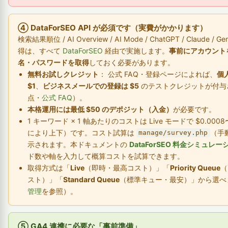
④ DataForSEO API が必須です（実費がかかります）
検索結果順位 / AI Overview / AI Mode / ChatGPT / Claude / Gemi
得は、すべて
DataForSEO
経由で実施します。
事前にアカウント
名・パスワードを取得
しておく必要があります。
無料お試しクレジット
： 公式 FAQ・登録ページによれば、
個
$1
、
ビジネスメールでの登録は $5
のテストクレジットが付与され
点・
公式 FAQ
）。
本格運用には最低 $50 のデポジット（入金）
が必要です。
1 キーワード × 1 軸あたりのコストは Live モードで $0.000
により上下）です。コスト試算は
（手
manage/survey.php
示されます。本ドキュメントの
DataForSEO 料金シミュレー
ド数や軸を入力して概算コストを試算できます。
取得方式は「
Live
（即時・最高コスト）」「
Priority Queue
（
スト）」「
Standard Queue
（標準キュー・最安）」から選べ
管理
を参照）。
⑤ GA4 連携に必要な「事前準備」