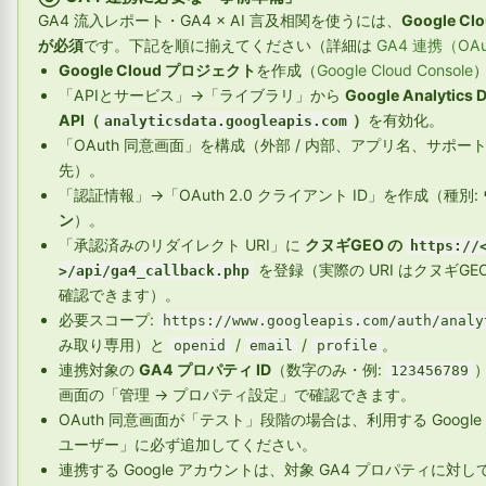
GA4 流入レポート・GA4 × AI 言及相関を使うには、
Google Cl
が必須
です。下記を順に揃えてください（詳細は
GA4 連携（OAu
Google Cloud プロジェクト
を作成（
Google Cloud Console
「APIとサービス」→「ライブラリ」から
Google Analytics 
API（
）
を有効化。
analyticsdata.googleapis.com
「OAuth 同意画面」を構成（外部 / 内部、アプリ名、サポ
先）。
「認証情報」→「OAuth 2.0 クライアント ID」を作成（種別:
ン
）。
「承認済みのリダイレクト URI」に
クヌギGEO の
https:
を登録（実際の URI はクヌギGE
>/api/ga4_callback.php
確認できます）。
必要スコープ:
https://www.googleapis.com/auth/analy
み取り専用）と
/
/
。
openid
email
profile
連携対象の
GA4 プロパティ ID
（数字のみ・例:
123456789
画面の「管理 → プロパティ設定」で確認できます。
OAuth 同意画面が「テスト」段階の場合は、利用する Googl
ユーザー」に必ず追加してください。
連携する Google アカウントは、対象 GA4 プロパティに対し