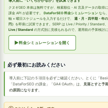
導入前に「いくらかかるか」を試算できます
クヌギGEO 本体は無料ですが、検索順位・AI 言及データの取得
課金 API が必要です。
DataForSEO 料金シミュレーション
なら、
軸 × 曜日スケジュールを入力するだけで、
週・月・四半期・年の推
円）
を即座に試算できます。SERP は Live / Priority / Standard、 
Live / Standard
の方式別に見積もれるので、運用前の予算検討に
料金シミュレーションを開く
必ず最初にお読みください
導入前に下記の 5 項目を必ずご確認ください。とくに「Basi
「DataForSEO の課金」「GA4 OAuth」は、
見落とすと予
の原因になります
。