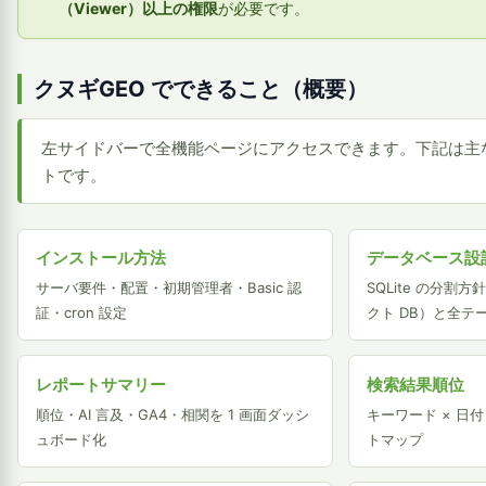
（Viewer）以上の権限
が必要です。
クヌギGEO でできること（概要）
左サイドバーで全機能ページにアクセスできます。下記は主
トです。
インストール方法
データベース設
サーバ要件・配置・初期管理者・Basic 認
SQLite の分割方
証・cron 設定
クト DB）と全テ
レポートサマリー
検索結果順位
順位・AI 言及・GA4・相関を 1 画面ダッシ
キーワード × 日付
ュボード化
トマップ