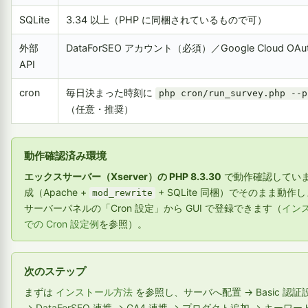
SQLite
3.34 以上（PHP に同梱されているもので可）
外部
DataForSEO アカウント（必須）／Google Cloud O
API
cron
毎日決まった時刻に
php cron/run_survey.php --p
（任意・推奨）
動作確認済み環境
エックスサーバー（Xserver）の PHP 8.3.30
で動作確認しています
成（Apache +
+ SQLite 同梱）でそのまま動作します
mod_rewrite
サーバーパネルの「Cron 設定」から GUI で登録できます（
インス
での Cron 設定例
を参照）。
次のステップ
まずは
インストール方法
を参照し、サーバへ配置 → Basic 認証
→ DataForSEO 連携 → GA4 連携 → プロダクト追加 → キー