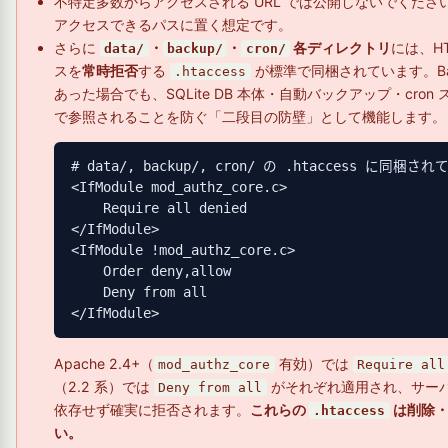
不特定多数からアクセスされる URL では公開しないでください
アクセスできるパスに置く想定です。
さらに
・
・
各ディレクトリ
には、H
data/
backup/
cron/
スを
常時拒否
する
が標準で同梱されています。Ba
.htaccess
あった場合でも、SQLite DB 本体・自動バックアップ・cron 
で参照されることを防ぐ「二段目の防壁」として機能します。
# data/, backup/, cron/ の .htaccess に同
<IfModule mod_authz_core.c>

    Require all denied

</IfModule>

<IfModule !mod_authz_core.c>

    Order deny,allow

    Deny from all

</IfModule>
Apache 2.4+（
有効）では
mod_authz_core
Require all
（2.2 系）では
がそれぞれ適用され、サー
Deny from all
依存せず確実に拒否されます。
これらの
は削除・
.htaccess
い。