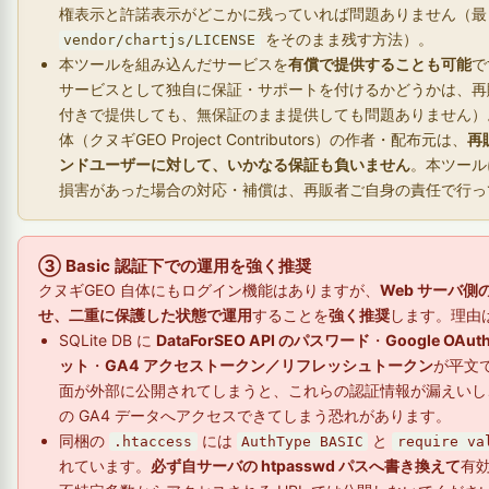
権表示と許諾表示がどこかに残っていれば問題ありません（最
をそのまま残す方法）。
vendor/chartjs/LICENSE
本ツールを組み込んだサービスを
有償で提供することも可能
で
サービスとして独自に保証・サポートを付けるかどうかは、再
付きで提供しても、無保証のまま提供しても問題ありません）
体（クヌギGEO Project Contributors）の作者・配布元は、
再
ンドユーザーに対して、いかなる保証も負いません
。本ツール
損害があった場合の対応・補償は、再販者ご自身の責任で行っ
③ Basic 認証下での運用を強く推奨
クヌギGEO 自体にもログイン機能はありますが、
Web サーバ側の
せ、二重に保護した状態で運用
することを
強く推奨
します。理由
SQLite DB に
DataForSEO API のパスワード
・
Google OA
ット
・
GA4 アクセストークン／リフレッシュトークン
が平文
面が外部に公開されてしまうと、これらの認証情報が漏えいし
の GA4 データへアクセスできてしまう恐れがあります。
同梱の
には
と
.htaccess
AuthType BASIC
require va
れています。
必ず自サーバの htpasswd パスへ書き換えて
有